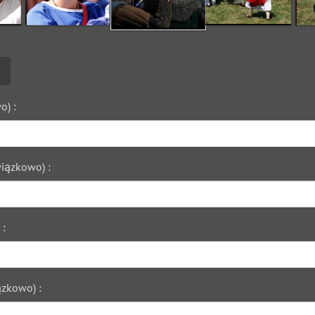
o) :
iązkowo) :
 :
zkowo) :