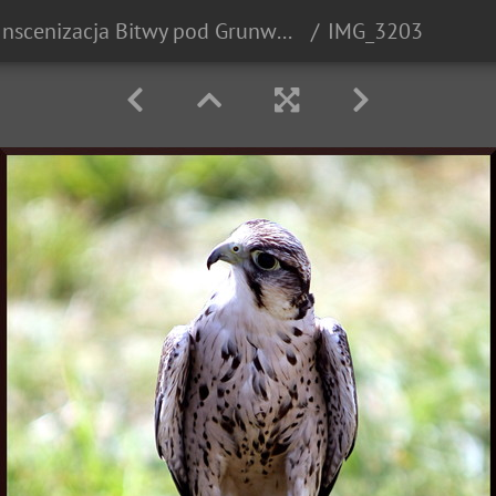
Inscenizacja Bitwy pod Grunwaldem - 2010r.
IMG_3203