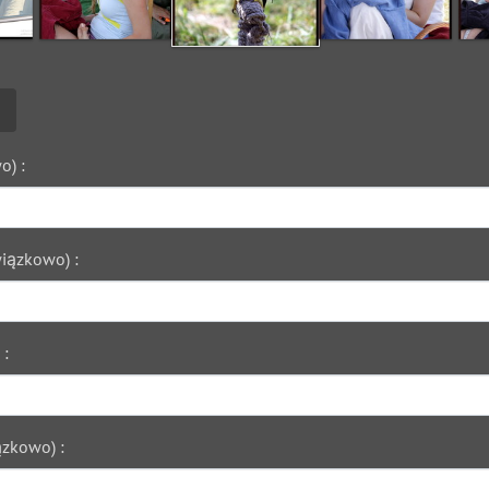
o) :
iązkowo) :
 :
zkowo) :