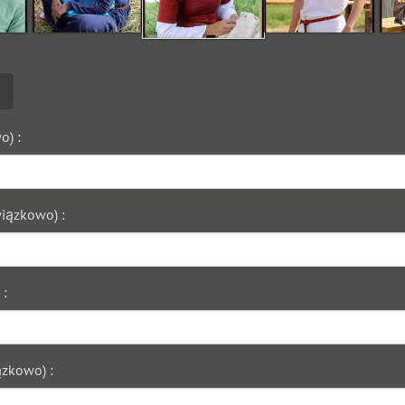
o) :
iązkowo) :
 :
zkowo) :