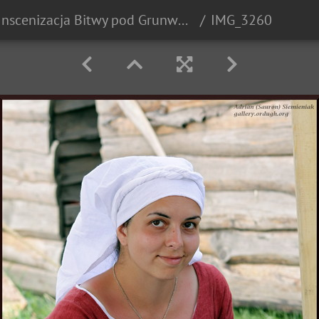
Inscenizacja Bitwy pod Grunwaldem - 2010r.
IMG_3260