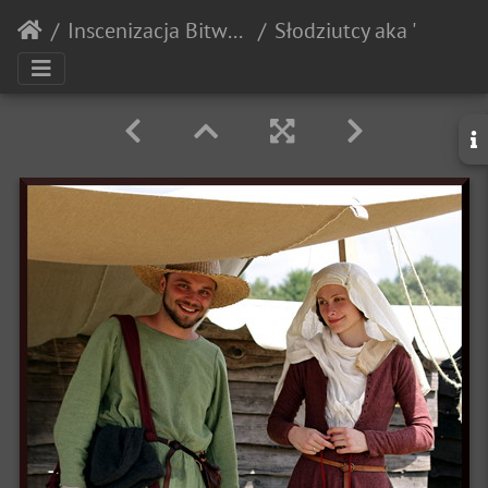
Inscenizacja Bitwy pod Grunwaldem - 2010r.
Słodziutcy aka "Portret małżonków Arnolfinich"