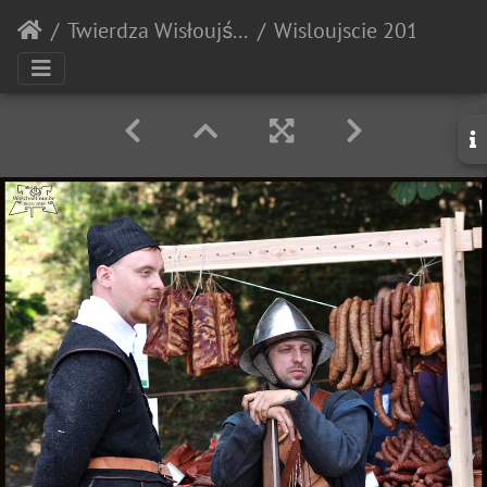
Twierdza Wisłoujście
Wisloujscie 20180707 135238