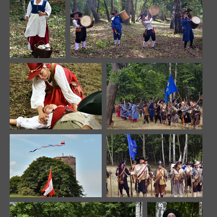
49719 odwiedzin
53779 odwiedzin
Image 11970
Image 11941
45770
48220 odwiedzin
odwiedzin
Image 11942
Image 11971
49482 odwiedzin
50124 odwiedzin
Image 11972
Image 11948