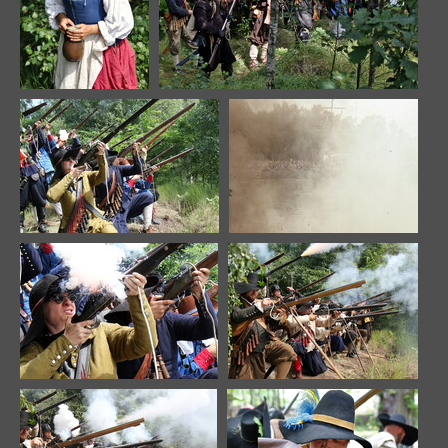
Image 11961
Image 11967
47631 odwiedzin
55678 odwiedzin
Image 11914
Image 11934
33303 odwiedzin
48300 odwiedzin
Image 11913
Image 11912
36266 odwiedzin
30571 odwiedzin