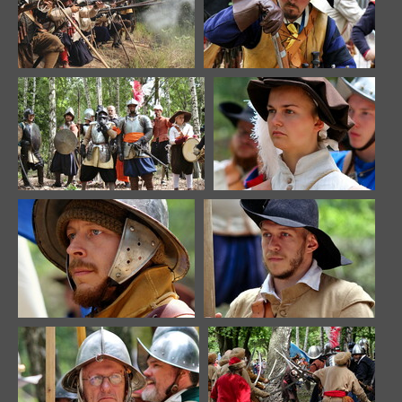
Image 11915
Image 11916
29493 odwiedzin
37405 odwiedzin
Image 11935
Image 11958
56047 odwiedzin
59349 odwiedzin
Image 11955
Image 11956
51400 odwiedzin
56200 odwiedzin