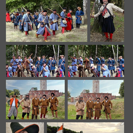
44728 odwiedzin
45875 odwiedzin
Image 11973
Image 11974
57013 odwiedzin
52428
odwiedzin
Image 11943
Image 11944
44986 odwiedzin
54004 odwiedzin
Image 11945
Image 11947