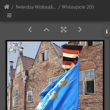
Twierdza Wisłoujście
Wisloujscie 20180707 135521