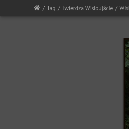
Tag
Twierdza Wisłoujście
Wis