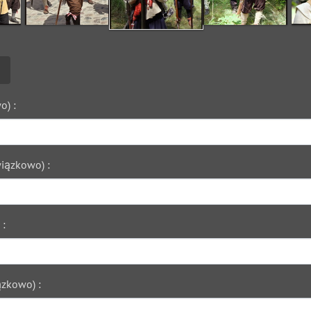
o) :
iązkowo) :
 :
zkowo) :