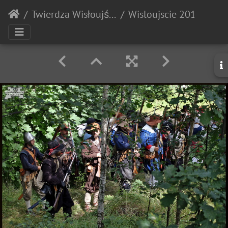
Twierdza Wisłoujście
Wisloujscie 20180707 141415