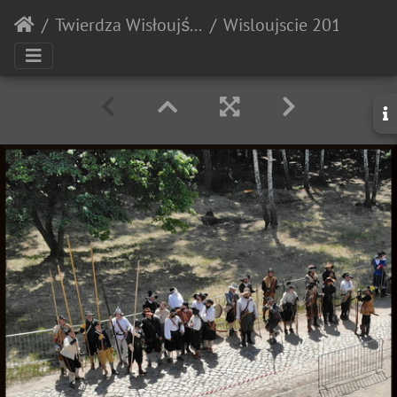
Twierdza Wisłoujście
Wisloujscie 20180707 112233