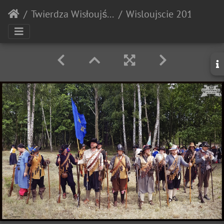
Twierdza Wisłoujście
Wisloujscie 20180707 145658