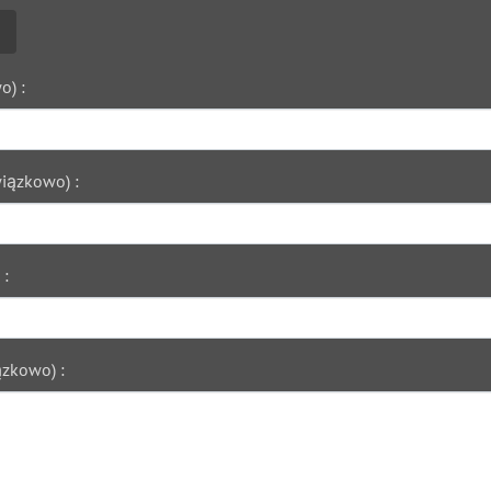
o) :
iązkowo) :
 :
zkowo) :