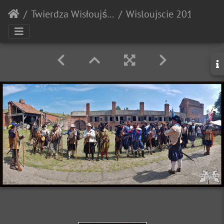
Twierdza Wisłoujście
Wisloujscie 20180707 135305