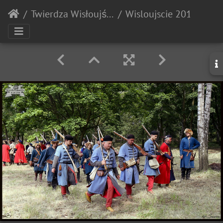
Twierdza Wisłoujście
Wisloujscie 20180707 150311