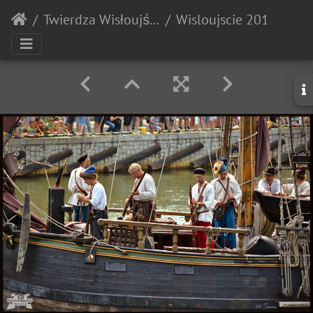
Twierdza Wisłoujście
Wisloujscie 20180707 141246