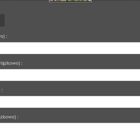
o) :
iązkowo) :
 :
zkowo) :