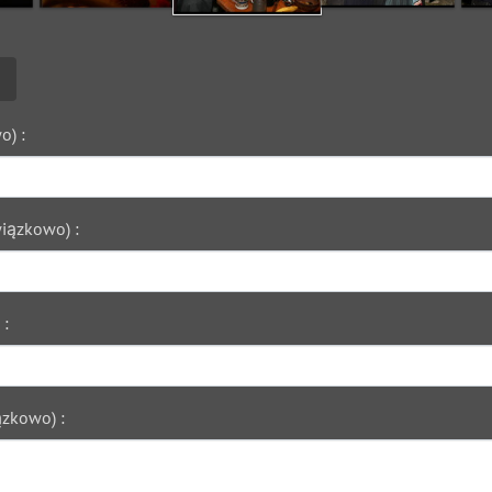
o) :
iązkowo) :
 :
zkowo) :