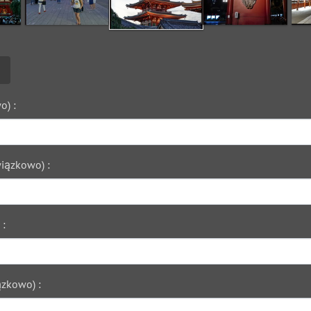
o) :
iązkowo) :
 :
zkowo) :