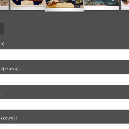
o) :
iązkowo) :
 :
zkowo) :