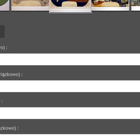
o) :
iązkowo) :
 :
zkowo) :