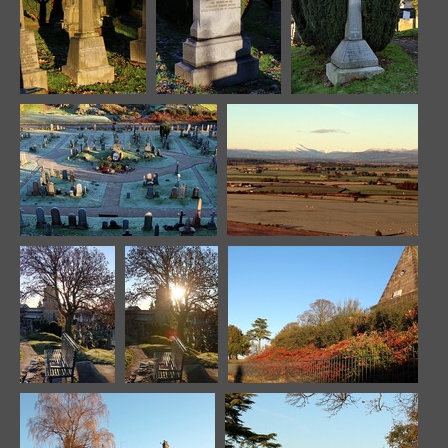
Image 1347
Image 1348
Image 1349
9563 odwiedzin
9533 odwiedzin
9373 odwiedzin
Image 1350
Image 1351
9463 odwiedzin
9271 odwiedzin
Image 1352
Image 1353
Image 1354
9404
9356
9383 odwiedzin