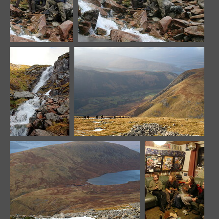
Image 1396
Image 1397
9051 odwiedzin
9198 odwiedzin
Image 1398
Image 1399
9396 odwiedzin
9372 odwiedzin