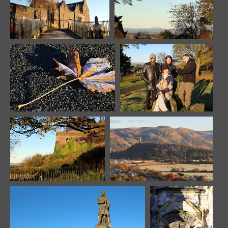
odwiedzin
odwiedzin
Image 1355
Image 1356
9365 odwiedzin
9229 odwiedzin
Image 1357
Image 1358
9371 odwiedzin
9473 odwiedzin
Image 1359
Image 1360
9304 odwiedzin
9641 odwiedzin