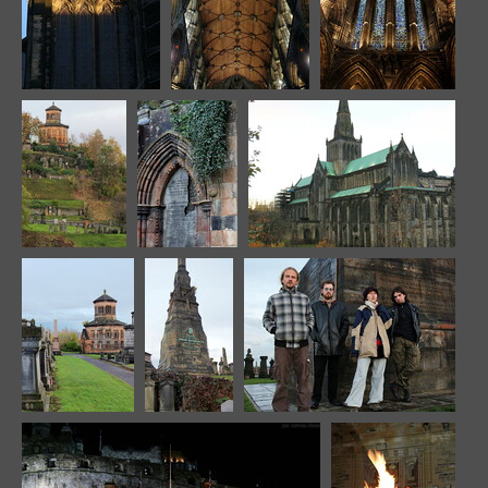
Katedra w
Katedra w
Katedra w
Glasgow
Glasgow
Glasgow
14411
14399
14557
odwiedzin
odwiedzin
odwiedzin
Image 1330
Image 1331
Image 1332
10126
9954
9788 odwiedzin
odwiedzin
odwiedzin
Image 1333
Image
Image 1335
9875
1334
9693 odwiedzin