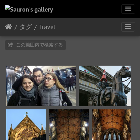
タグ
Travel
この範囲内で検索する
Image 11222
Image 1326
4755 odwiedzin
9760 odwiedzin