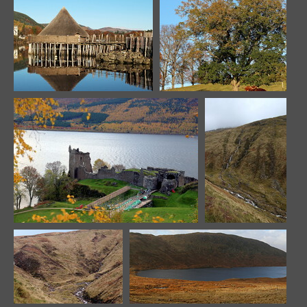
Image 1385
Image 1386
9079 odwiedzin
9121 odwiedzin
Image 1387
Image 1388
9168 odwiedzin
8969 odwiedzin
Szkocki zamek - jak zwykle płatny
W drodze na
wstęp...
Ben Nevis...
11871 odwiedzin
9407 odwiedzin