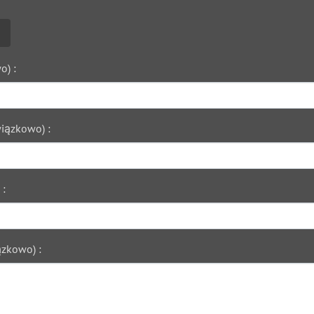
o) :
iązkowo) :
 :
zkowo) :