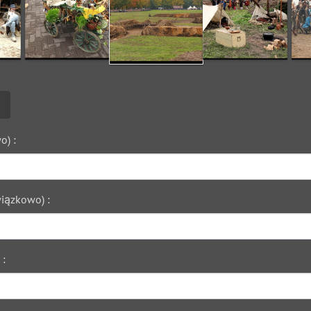
o) :
iązkowo) :
 :