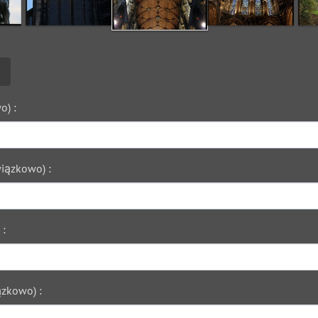
o) :
iązkowo) :
 :
zkowo) :