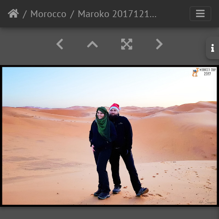
Morocco
Maroko 20171214 071743