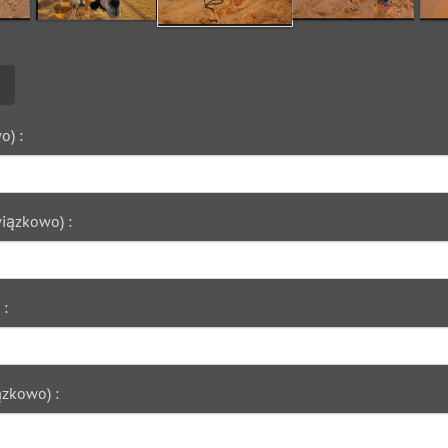
o) :
iązkowo) :
 :
zkowo) :