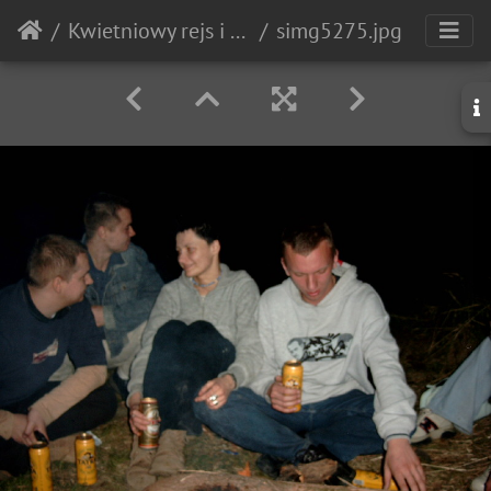
Kwietniowy rejs i ognisko
simg5275.jpg