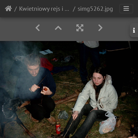
Kwietniowy rejs i ognisko
simg5262.jpg