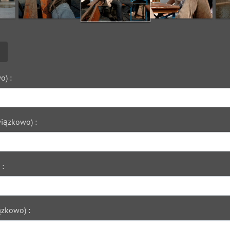
o) :
iązkowo) :
 :
zkowo) :