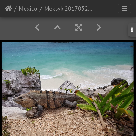
Mexico
Meksyk 20170527 111614