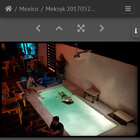
Mexico
Meksyk 20170526 231752