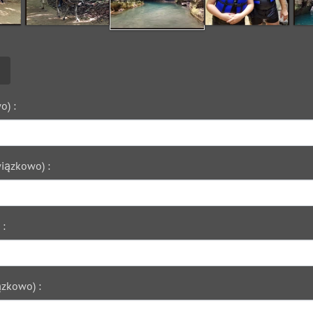
o) :
iązkowo) :
 :
zkowo) :