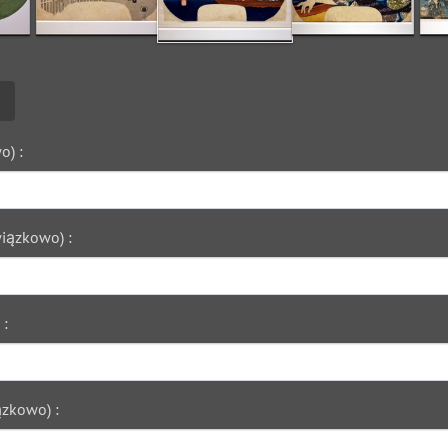
o) :
iązkowo) :
 :
zkowo) :