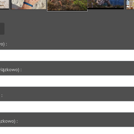
o) :
iązkowo) :
 :
zkowo) :