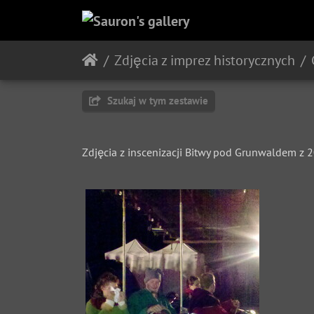
Zdjęcia z imprez historycznych
Szukaj w tym zestawie
Zdjęcia z inscenizacji Bitwy pod Grunwaldem z 2