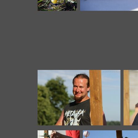
Image 3384
Image 3385
14711 odwiedzin
14093 odwiedzi
Image 3391