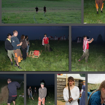
Image 3410
13146 odwiedzin
1
Image 3413
Image 3414
13395 odwiedzin
13604 odwiedzin