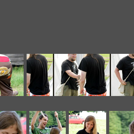
374
... jak nie przekazywać łapówek ;)
iedzin
13935 odwiedzin