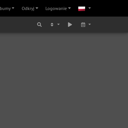
lbumy
Odkryj
Logowanie