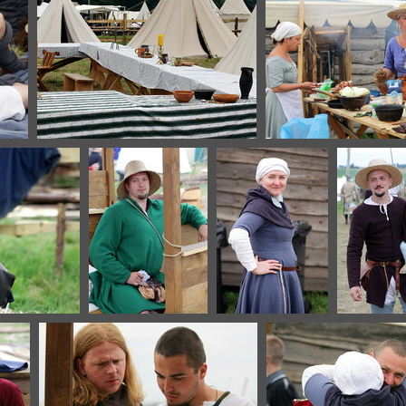
e 3429
Image 3430
Image 34
dwiedzin
13177 odwiedzin
13070
odwiedzi
Image 3435
Image 343
14709 odwiedzin
13770 odwie
Image 3440
Image 3441
Image 
in
12953 odwiedzin
13114
1327
odwiedzin
odwied