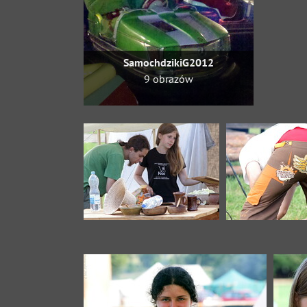
SamochdzikiG2012
9 obrazów
Image 3373
Image 3
14046 odwiedzin
14224 odw