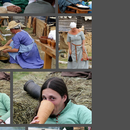
Image 3420
Image 3421
14001 odwiedzin
13556
odwiedzin
Image 3425
Image 3426
12575 odwiedzin
14786
odwiedzin