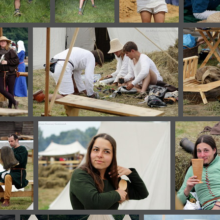
Image 3417
Image 3418
Image 3419
460 odwiedzin
13718
13581
odwiedzin
odwiedzin
 3423
Image 3424
706
15018 odwiedzin
edzin