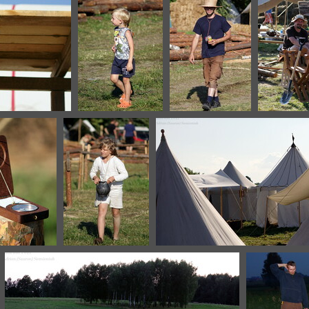
13805 odwiedzin
13508 odwiedzin
7
Image 3398
Image 3399
Image 
zin
12891
12911
134
odwiedzin
odwiedzin
odwie
age 3404
Image 3405
Image 3406
12895
13711
13473 odwiedzin
wiedzin
odwiedzin