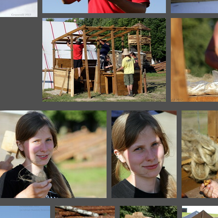
Image 3386
13864 odwiedzin
13
n
Image 3388
13472 odwiedzin
1
Image 3392
Image 3393