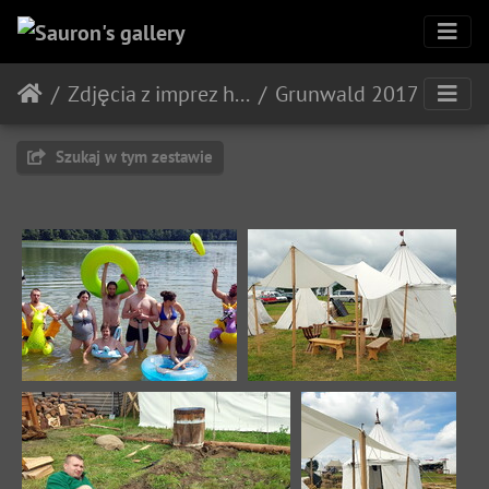
Zdjęcia z imprez historycznych
Grunwald 2017
Szukaj w tym zestawie
Image 11407
Image 11408
24105 odwiedzin
25991 odwiedzin