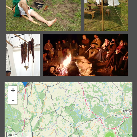
Image 11409
Image 11410
24230 odwiedzin
21565 odwiedzin
Image 11411
Image 11412
+
20836
20131 odwiedzin
-
odwiedzin
30 km
2