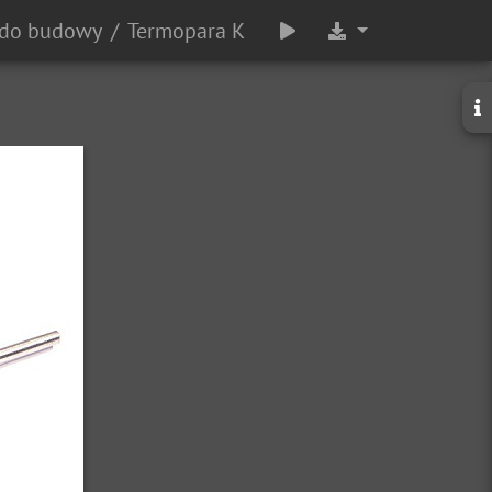
 do budowy
Termopara K