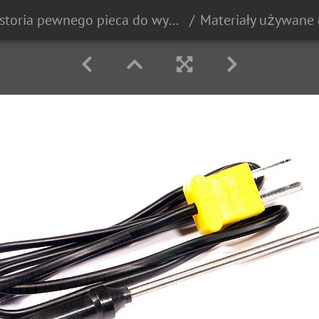
Historia pewnego pieca do wypalania ceramiki...
Materiały używane