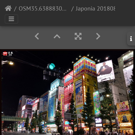
OSM35.638883030325275
Japonia 20180826 194421