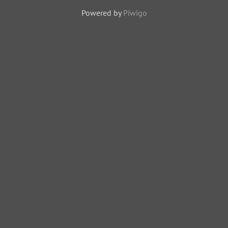
kościoła
Powered by
Piwigo
Dominikanskiego
odbita w oknach
Galerii
Dominikańskiej.
11860 odwiedzin