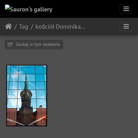
Tag
kościół Dominikaśki
Szukaj w tym zestawie
Wrocław, Wieża