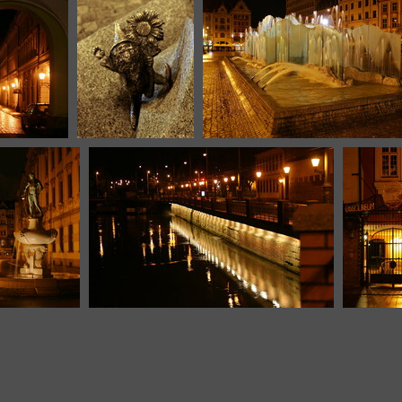
 odwiedzin
13207 odwiedzin
ge 9115
Image 9116
Image 9117
odwiedzin
9169 odwiedzin
13268 odwiedzin
age 9121
Image 9122
Image
 odwiedzin
13066 odwiedzin
130
odwie