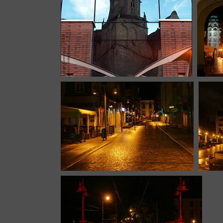
13032
Wrocław, Wieża kościoła
Ima
Dominikanskiego odbita w oknach
12918 
Galerii Dominikańskiej.
11861 odwiedzin
Image 9120
Im
13182 odwiedzin
13258