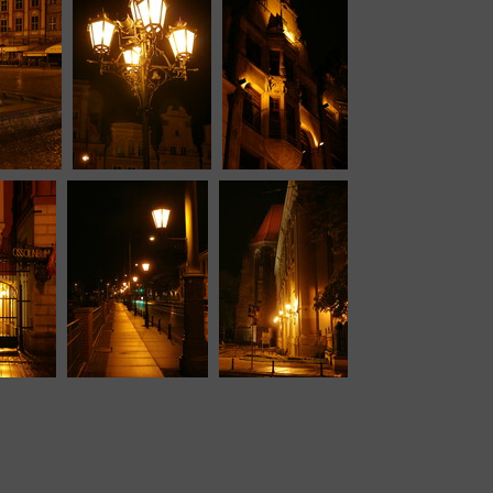
13123 odwiedzin
Image 9118
Image 9119
13479
13107
odwiedzin
odwiedzin
 9123
Image 9124
Image 9125
66
13104 odwiedzin
13029
dzin
odwiedzin