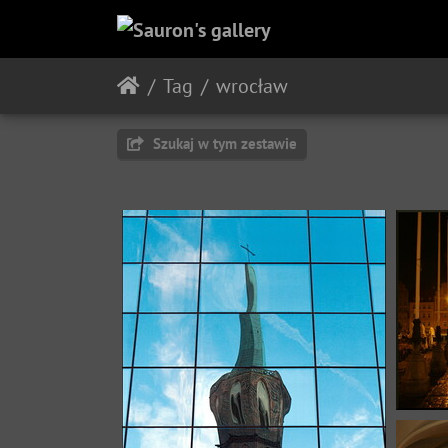
Tag
wrocław
Szukaj w tym zestawie
Ima