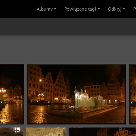
Albumy
Powiązane tagi
Odkryj
P
ge 9112
Image 9113