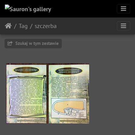
Tag
szczerba
Szukaj w tym zestawie
Opis zamku "Szczerba"