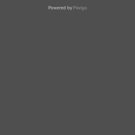
http://tinyurl.com/3rwpn2
Powered by
Piwigo
18583 odwiedzin