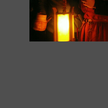
Iga i Adrian
8101 odwiedzin