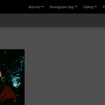
Albumy
Powiązane tagi
Odkryj
P