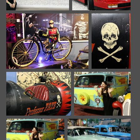
Image 638
Image 639
10453 odwiedzin
10059 odwiedzin
Image 640
Image 641
9926 odwiedzin
10068
odwiedzin
Image 642
Image 643
10186 odwiedzin
10213 odwiedzin