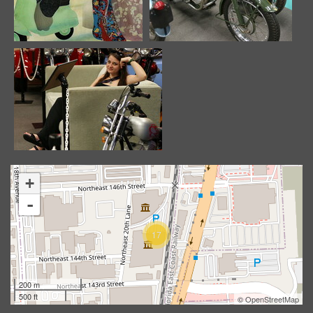
Image 650
Image 651
10817 odwiedzin
10076 odwiedzin
Image 652
+
10383 odwiedzin
-
17
200 m
500 ft
©
OpenStreetMap