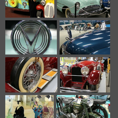
Image 644
Image 645
10104 odwiedzin
10147 odwiedzin
Image 646
Image 647
10055 odwiedzin
10083 odwiedzin
Image 648
Image 649
10151 odwiedzin
10208 odwiedzin