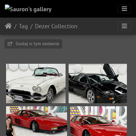
Tag
Dezer Collection
Szukaj w tym zestawie
Image 636
Image 637
10729 odwiedzin
10595 odwiedzin