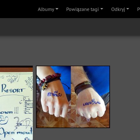
Albumy
Powiązane tagi
Odkryj
P
Ania & Adrian in Thai (probably