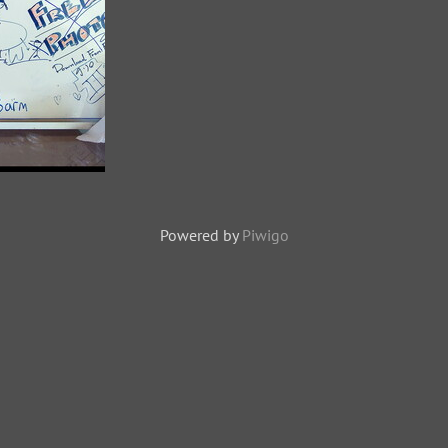
;) )
8019 odwiedzin
)
Powered by
Piwigo