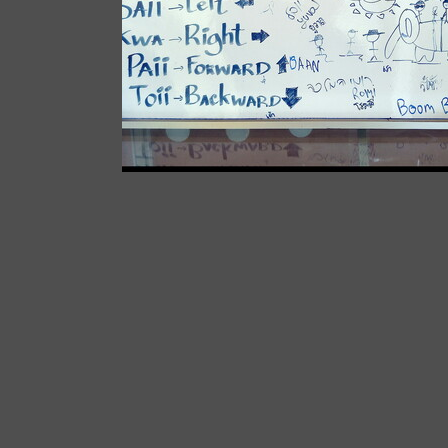
How to "drive" an Thai elephant :
11181 odwiedzin