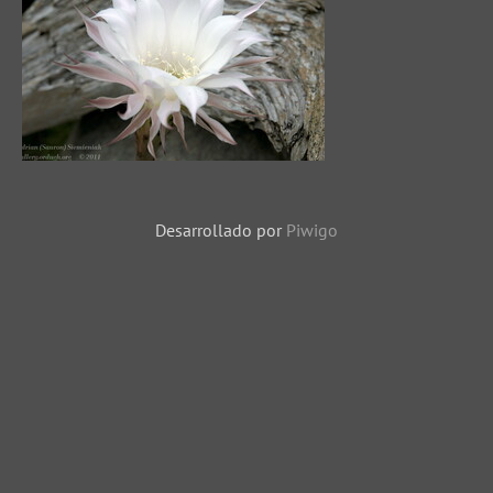
15913 visitas
15779 visitas
Kwiat kaktusa
14569 visitas
Desarrollado por
Piwigo