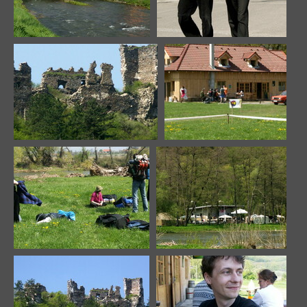
PICT1126.jpg
PICT1127.jpg
20732 odwiedzin
19829 odwiedzin
PICT1128.jpg
PICT1130.jpg
21110 odwiedzin
18935 odwiedzin
PICT1131.jpg
PICT1132.jpg
15992 odwiedzin
19605 odwiedzin