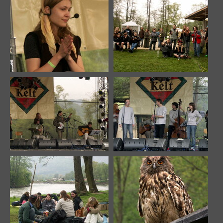
PICT1204.jpg
PICT1205.jpg
19422 odwiedzin
20690 odwiedzin
PICT1206.jpg
PICT1207.jpg
21480 odwiedzin
18344 odwiedzin
PICT1208.jpg
PICT1209.jpg
19294 odwiedzin
19121 odwiedzin