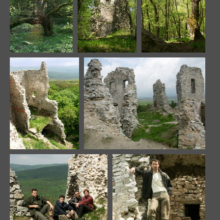
PICT1241.jpg
PICT1242.jpg
PICT1245.jpg
17896 odwiedzin
20171
20150 odwiedzin
odwiedzin
PICT1251.jpg
PICT1252.jpg
22117 odwiedzin
20492 odwiedzin