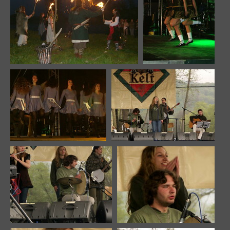
PICT1182.jpg
PICT1194.jpg
20127 odwiedzin
18959 odwiedzin
PICT1199.jpg
Irish Rose
18985 odwiedzin
19711 odwiedzin