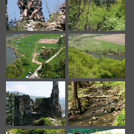
16684 odwiedzin
20794 odwiedzin
PICT1144.jpg
PICT1145.jpg
17396 odwiedzin
19449 odwiedzin
PICT1146.jpg
PICT1148.jpg
22446 odwiedzin
20787 odwiedzin