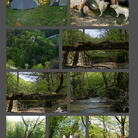
PICT1231.jpg
PICT1232.jpg
19665 odwiedzin
19379 odwiedzin
PICT1233.jpg
PICT1237.jpg
23082 odwiedzin
18299 odwiedzin
PICT1238.jpg
PICT1239.jpg
18568 odwiedzin
18958 odwiedzin