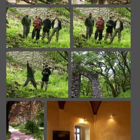
PICT1254.jpg
PICT1255.jpg
20662 odwiedzin
23006 odwiedzin
PICT1258.jpg
PICT1259.jpg
23590 odwiedzin
19303 odwiedzin
PICT1260.jpg
PICT1263.jpg
21823 odwiedzin
21023 odwiedzin