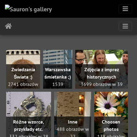
Zwiedzania
Warszawska
Zdjęcia z imprez
Świata :)
śmietanka ;)
historycznych
2741 obrazów
1539
3699 obrazów w 39
w 25
obrazów w
podalbumach
podalbumach
46
podalbumach
Różne wzorce,
Inne
Choosen
przykłady etc.
488 obrazów w
photos
332 obrazów w 28
22
138 obrazów