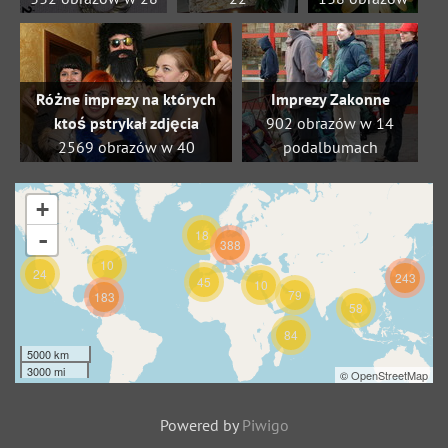
podalbumach
podalbumach
w 9
Przykłady różnych
podalbumach
rzeczy - akurat
Different kind
wyszło że jest tego
of photos,
Różne imprezy na których
Imprezy Zakonne
trochę ;)
picked
ktoś pstrykał zdjęcia
902 obrazów w 14
manually.
2569 obrazów w 40
podalbumach
podalbumach
No description
Różne imprezy, umykające
+
klasyfikacji :)
-
18
388
10
24
243
45
10
79
183
58
84
5000 km
3000 mi
©
OpenStreetMap
Powered by
Piwigo