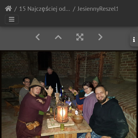
15 Najczęściej odwiedzane
JesiennyReszel18 20180928 234108